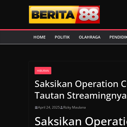
Skip
to
content
HOME
POLITIK
OLAHRAGA
PENDIDI
HIBURAN
Saksikan Operation 
Tautan Streamingnya
April 24, 2025
Rizky Maulana
Saksikan Operati