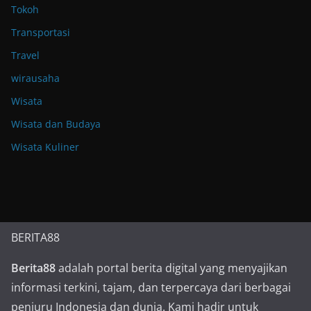
Tokoh
Transportasi
Travel
wirausaha
Wisata
Wisata dan Budaya
Wisata Kuliner
BERITA88
Berita88
adalah portal berita digital yang menyajikan
informasi terkini, tajam, dan terpercaya dari berbagai
penjuru Indonesia dan dunia. Kami hadir untuk