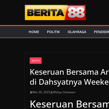
Skip
to
content
HOME
POLITIK
OLAHRAGA
PENDIDI
BERITA
Keseruan Bersama A
di Dahsyatnya Weeken
Mei 30, 2025
Wahyu Setiawan
Keseruan Bersa