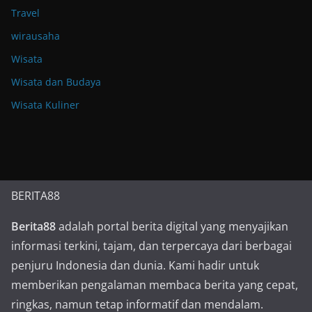
Travel
wirausaha
Wisata
Wisata dan Budaya
Wisata Kuliner
BERITA88
Berita88
adalah portal berita digital yang menyajikan
informasi terkini, tajam, dan terpercaya dari berbagai
penjuru Indonesia dan dunia. Kami hadir untuk
memberikan pengalaman membaca berita yang cepat,
ringkas, namun tetap informatif dan mendalam.